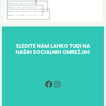
OSVETLITEV
ALU KONSTRUKCIJE
ODRSKI PODESTI
VIDEO / LED ZASLONI
SLEDITE NAM LAHKO TUDI NA
NAŠIH SOCIALNIH OMREŽJIH:
FACEBOOK
Instagram