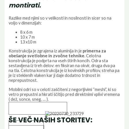
montirati.
Razlike med njimi so v velikosti in nosilnosti in sicer so na
voljo v dimenzijah:
8 x 6 m
10 x 7 m
13 x10 m
Konstrukcija je zgrajena iz aluminija in je
primerna za
obešanje svetlobne in zvočne tehnike
. Celotna
konstrukcija je podprta na vseh štirih koncih. Odra sta
sestavljena iz treh delov: en fiksiran na okvir, druga dva pa
na tla. Celotna konstrukcija je iz kovinskih profilov, streha pa
je iz steklenih vlaken kar ji daje dodatno trdnost in
neprepustnost.
Mobilni odri so v celoti zaščiteni z negorljivimi “meshi”, ki so
vetro prepustni a hkrati ščitijo pred direktnimi vplivi vremena
( dež, sonce, sneg, … ).
VEČ NA SPLETNI STRANI
ŠE VEČ NAŠIH STORITEV:
OZVOČENJE