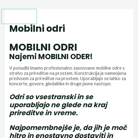
Skip
to
Main
content
MENU
Menu
Mobilni odri
MOBILNI ODRI
Najemi MOBILNI ODER!
V ponudbi imamo profesionalno zasnovane mobilne odre s
streho za prireditve na prostem. Konstrukcija je namenjena
predvsem za prireditve na prostem. Uporabljajo se lahko za
koncerte, govore, gledališke in druge javne nastope.
Odri so vsestranski in se
uporabljajo ne glede na kraj
prireditve in vreme.
Najpomembnejše je, da jih je moč
hitro in enostavno dostaviti in