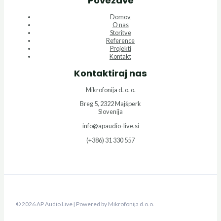
Povezave
Domov
O nas
Storitve
Reference
Projekti
Kontakt
Kontaktiraj nas
Mikrofonija d. o. o.
Breg 5, 2322 Majšperk
Slovenija
info@apaudio-live.si
(+386) 31 330 557
© 2026 AP Audio Live | Powered by Mikrofonija d.o.o.