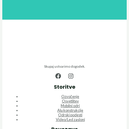
Skupaj ustvarimo dogodek.
Storitve
Ozvočenje
Osvetlitev
Mobilni odri
Alu konstrukcije
Odrski podesti
Video/Led zasloni